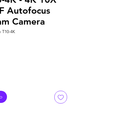
 Autofocus
eam Camera
e T10-4K
rb