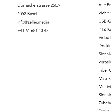
Alle P
Dornacherstrasse 250A
Bitte kontaktieren Sie
Video 
4053 Basel
uns bei Fragen per
USB-G
info@zeller.media
Telefon oder Mail.
PTZ-K
+41 61 681 43 43
Video 
Dockin
Kontakt
Signal
Vertei
Fiber 
Matrix
Multiv
Signal
Zubeh