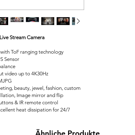
Live Stream Camera
 with ToF ranging technology
OS Sensor
balance
t video up to 4K30Hz
 MJPG
eeting, beauty, jewel, fashion, custom
llation, Image mirror and flip
buttons & IR remote control
ellent heat dissipation for 24/7
Ähnliche Produkte