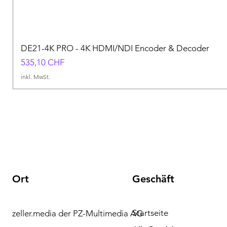
DE21-4K PRO - 4K HDMI/NDI Encoder & Decoder
Preis
535,10 CHF
inkl. MwSt.
Ort
Geschäft
Startseite
zeller.media der PZ-Multimedia AG
Brauchen Sie Hilfe?