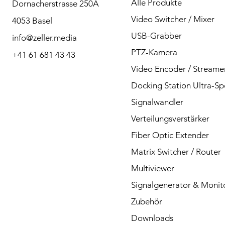
Alle Produkte
Dornacherstrasse 250A
Bitte kontaktieren Sie
Video Switcher / Mixer
4053 Basel
uns bei Fragen per
USB-Grabber
info@zeller.media
Telefon oder Mail.
PTZ-Kamera
+41 61 681 43 43
Video Encoder / Streame
Docking Station Ultra-S
Kontakt
Signalwandler
Verteilungsverstärker
Fiber Optic Extender
Matrix Switcher / Router
Multiviewer
Signalgenerator & Monit
Zubehör
Downloads