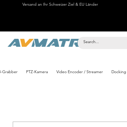
Versand an Ihr Schweizer Ziel & EU Länder
Onli
-Grabber
PTZ-Kamera
Video Encoder / Streamer
Docking 