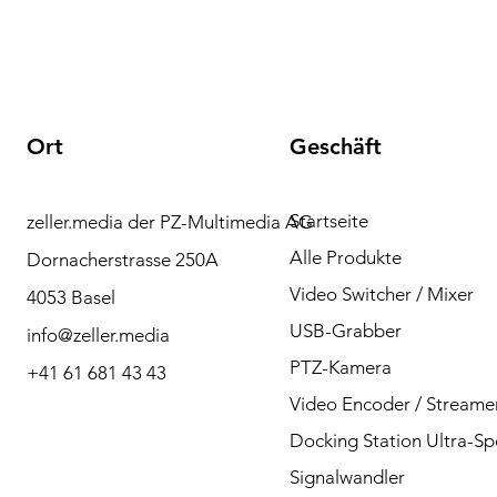
Ort
Geschäft
Startseite
zeller.media der PZ-Multimedia AG
Brauchen Sie Hilfe?
Alle Produkte
Dornacherstrasse 250A
Bitte kontaktieren Sie
Video Switcher / Mixer
4053 Basel
uns bei Fragen per
USB-Grabber
info@zeller.media
Telefon oder Mail.
PTZ-Kamera
+41 61 681 43 43
Video Encoder / Streame
Docking Station Ultra-S
Kontakt
Signalwandler