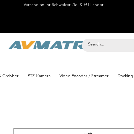
Versand an Ihr Schweizer Ziel & EU Länder
Onli
-Grabber
PTZ-Kamera
Video Encoder / Streamer
Docking 