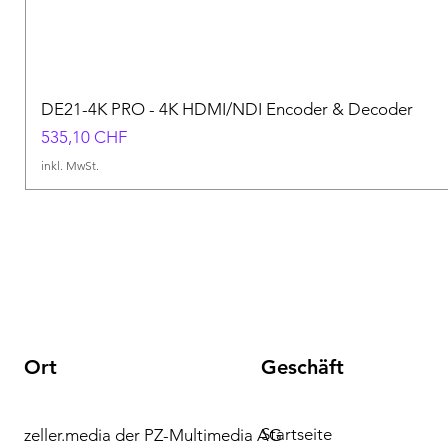
DE21-4K PRO - 4K HDMI/NDI Encoder & Decoder
Preis
535,10 CHF
inkl. MwSt.
Ort
Geschäft
Startseite
zeller.media der PZ-Multimedia AG
Brauchen Sie Hilfe?