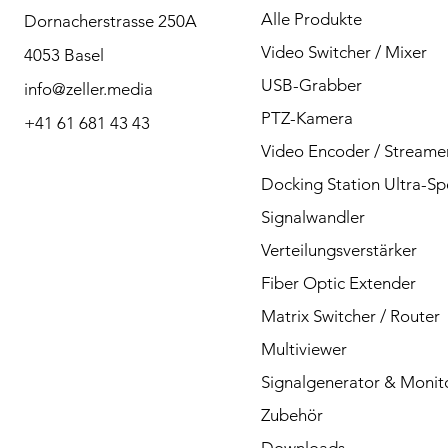
Alle Produkte
Dornacherstrasse 250A
Bitte kontaktieren Sie
Video Switcher / Mixer
4053 Basel
uns bei Fragen per
USB-Grabber
info@zeller.media
Telefon oder Mail.
PTZ-Kamera
+41 61 681 43 43
Video Encoder / Streame
Docking Station Ultra-S
Kontakt
Signalwandler
Verteilungsverstärker
Fiber Optic Extender
Matrix Switcher / Router
Multiviewer
Signalgenerator & Monit
Zubehör