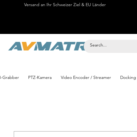
Versand an Ihr Schweizer Ziel & EU Länder
Onli
-Grabber
PTZ-Kamera
Video Encoder / Streamer
Docking 