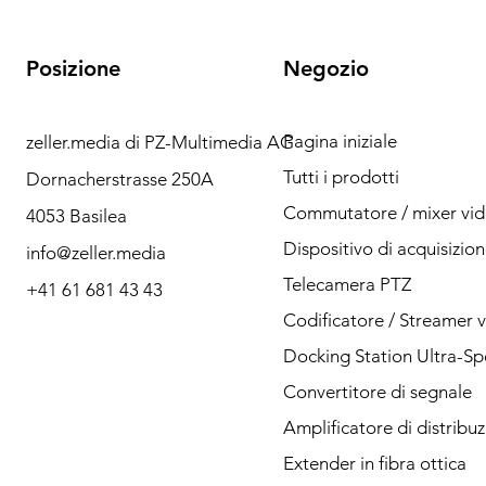
Posizione
Negozio
Pagina iniziale
zeller.media di PZ-Multimedia AG
Ho bisogno di aiuto?
Tutti i prodotti
Dornacherstrasse 250A
Contattaci per
Commutatore / mixer vi
4053 Basilea
qualsiasi domanda
Dispositivo di acquisizio
info@zeller.media
tramite telefono o
Telecamera PTZ
+41 61 681 43 43
Codificatore / Streamer 
posta.
Docking Station Ultra-S
Convertitore di segnale
Amplificatore di distribu
Contatto
Extender in fibra ottica