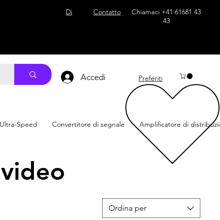
 content="39vuGnbbu3hJ0GLvCyZCEnygRbcM7vDDy-vvfc-mybQ"/>
Di
Contatto
Chiamaci +41 61681 43
43
Accedi
Preferiti
 Ultra-Speed
Convertitore di segnale
Amplificatore di distribuz
 video
Ordina per