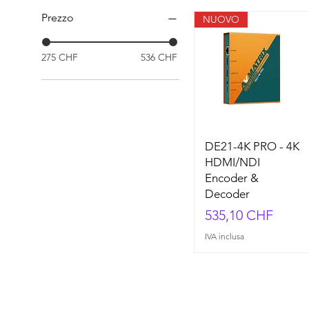
Prezzo
NUOVO
275 CHF
536 CHF
DE21-4K PRO - 4K
HDMI/NDI
Encoder &
Decoder
Prezzo
535,10 CHF
IVA inclusa