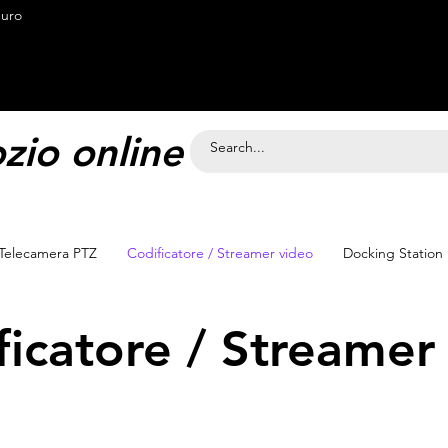
<meta name="google-site-verification"
euro
io online Svizzera
Telecamera PTZ
Codificatore / Streamer video
Docking Station
ficatore / Streamer