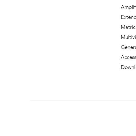
Amplif
Contatto
Extende
Matric
Multiv
Genera
Access
Downl