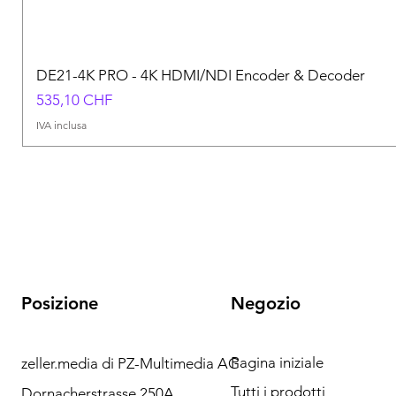
DE21-4K PRO - 4K HDMI/NDI Encoder & Decoder
Prezzo
535,10 CHF
IVA inclusa
Posizione
Negozio
Pagina iniziale
zeller.media di PZ-Multimedia AG
Ho bisogno di aiuto?
Tutti i prodotti
Dornacherstrasse 250A