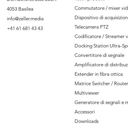
Contattaci per
Commutatore / mixer vi
4053 Basilea
qualsiasi domanda
Dispositivo di acquisizio
info@zeller.media
tramite telefono o
Telecamera PTZ
+41 61 681 43 43
Codificatore / Streamer 
posta.
Docking Station Ultra-S
Convertitore di segnale
Amplificatore di distribu
Contatto
Extender in fibra ottica
Matrice Switcher / Route
Multiviewer
Generatore di segnali e 
Accessori
Downloads