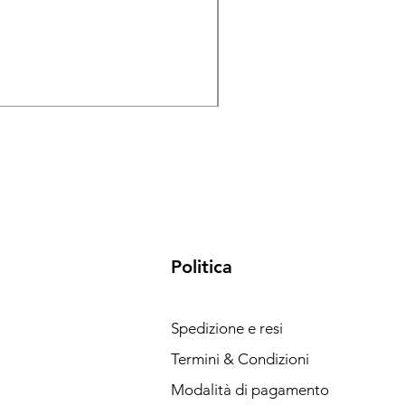
DE20-4K-NDI - 4K30 HDM
Prezzo
366,45 CHF
IVA inclusa
Politica
Spedizione e resi
Termini & Condizioni
Modalità di pagamento