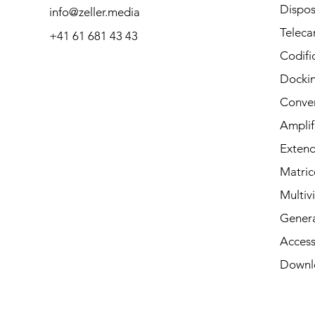
qualsiasi domanda
Dispos
info@zeller.media
tramite telefono o
Telec
+41 61 681 43 43
Codifi
posta.
Dockin
Conver
Amplif
Contatto
Extende
Matric
Multiv
Genera
Access
Downl