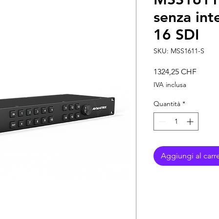
senza int
16 SDI
SKU: MSS1611-S
Prezzo
1324,25 CHF
IVA inclusa
Quantità
*
Aggiungi al carre