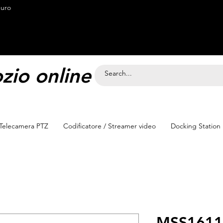
<meta name="google-site-verification"
euro
io online Svizzera
Telecamera PTZ
Codificatore / Streamer video
Docking Station
MSS1611-