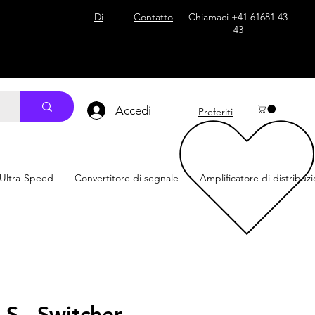
 content="39vuGnbbu3hJ0GLvCyZCEnygRbcM7vDDy-vvfc-mybQ"/>
Di
Contatto
Chiamaci +41 61681 43
43
Accedi
Preferiti
 Ultra-Speed
Convertitore di segnale
Amplificatore di distribuz
S - Switcher