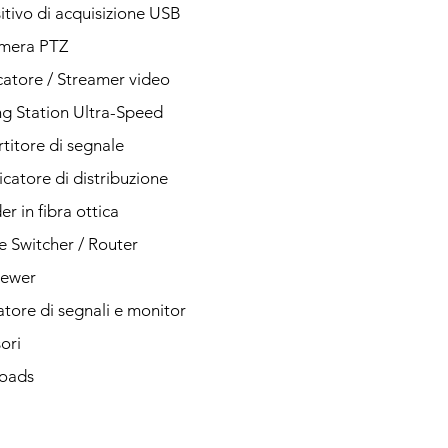
itivo di acquisizione USB
amera PTZ
catore / Streamer video
g Station Ultra-Speed
titore di segnale
icatore di distribuzione
r in fibra ottica
e Switcher / Router
iewer
tore di segnali e monitor
ori
oads