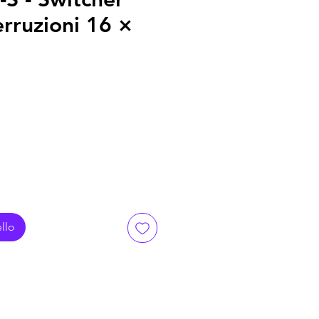
erruzioni 16 ×
llo