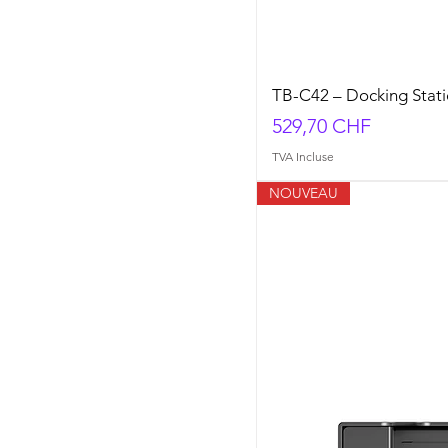
TB-C42 – Docking Stat
Prix
529,70 CHF
TVA Incluse
NOUVEAU