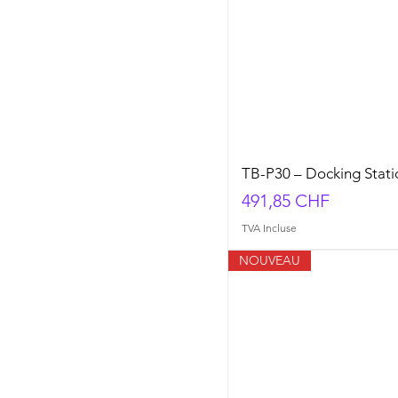
TB-P30 – Docking Stat
Prix
491,85 CHF
TVA Incluse
NOUVEAU