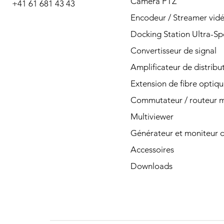
téléphone ou par
Caméra PTZ
+41 61 681 43 43
Encodeur / Streamer vid
courrier.
Docking Station Ultra-S
Convertisseur de signal
Amplificateur de distribu
Contacter
Extension de fibre optiq
Commutateur / routeur ma
Multiviewer
Générateur et moniteur d
Accessoires
Downloads