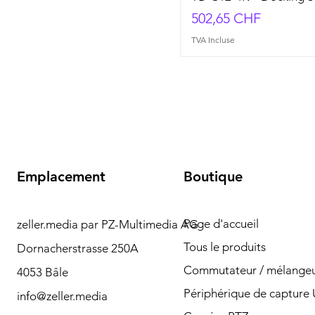
Prix
502,65 CHF
TVA Incluse
Emplacement
Boutique
Page d'accueil
zeller.media par PZ-Multimedia AG
Besoin d'aide? Veuillez
Tous le produits
Dornacherstrasse 250A
nous contacter pour
Commutateur / mélangeu
4053 Bâle
toute question par
Périphérique de capture
info@zeller.media