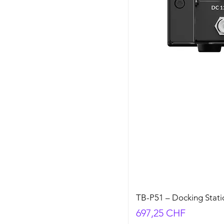
TB-P51 – Docking Stati
Prix
697,25 CHF