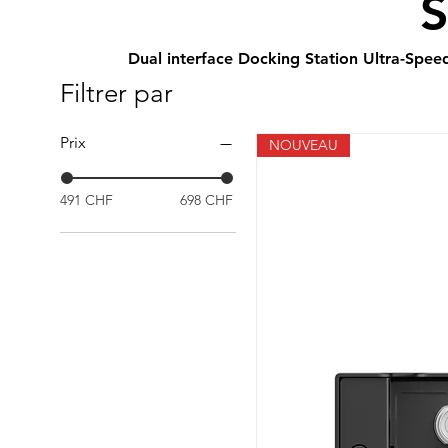
S
Dual interface Docking Station Ultra-Spee
Filtrer par
Prix
NOUVEAU
491 CHF
698 CHF