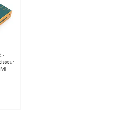
 -
tisseur
DMI
F