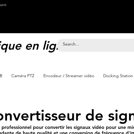
<meta name="google-site-verification"
euro
que en ligne Suisse
SB
Caméra PTZ
Encodeur / Streamer vidéo
Docking Station
nvertisseur de sig
 professionnel pour convertir les signaux vidéo pour une mis
dante de haute qualité et une conversion de fréquence d'i