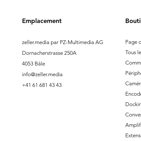
Emplacement
Bout
Page d
zeller.media par PZ-Multimedia AG
Besoin d'aide? Veuillez
Tous l
Dornacherstrasse 250A
nous contacter pour
Commut
4053 Bâle
toute question par
Périph
info@zeller.media
téléphone ou par
Camér
+41 61 681 43 43
Encode
courrier.
Dockin
Conver
Amplif
Contacter
Extens