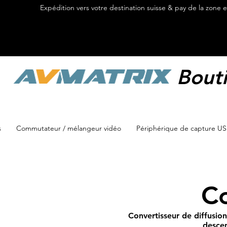
Expédition vers votre destination suisse & pay de la zone 
Bouti
s
Commutateur / mélangeur vidéo
Périphérique de capture U
Co
Convertisseur de diffusion
descen