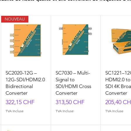
NOUVEAU
SC2020-12G –
SC7030 – Multi-
SC1221–12
12G-SDI/HDMI2.0
Signal to
HDMI2.0 to
Bidirectional
SDI/HDMI Cross
SDI 4K Bro
Converter
Converter
Converter
Prix
Prix
Prix
322,15 CHF
313,50 CHF
205,40 C
TVA Incluse
TVA Incluse
TVA Incluse