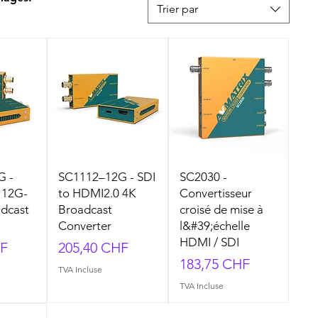
Trier par
G -
SC1112–12G - SDI
SC2030 -
 12G-
to HDMI2.0 4K
Convertisseur
adcast
Broadcast
croisé de mise à
Converter
l&#39;échelle
HDMI / SDI
Prix
HF
205,40 CHF
Prix
183,75 CHF
TVA Incluse
TVA Incluse