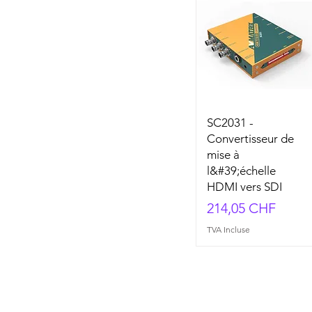
SC2031 -
Convertisseur de
mise à
l&#39;échelle
HDMI vers SDI
Prix
214,05 CHF
TVA Incluse