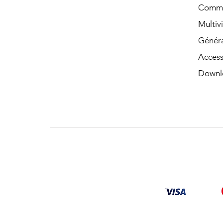
Commut
Multiv
Généra
Access
Downl