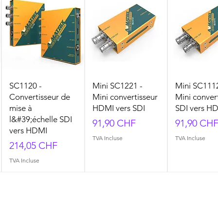
SC1120 -
Mini SC1221 -
Mini SC1112
Convertisseur de
Mini convertisseur
Mini conver
mise à
HDMI vers SDI
SDI vers H
l&#39;échelle SDI
Prix
Prix
91,90 CHF
91,90 CH
vers HDMI
TVA Incluse
TVA Incluse
Prix
214,05 CHF
TVA Incluse