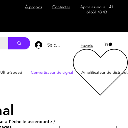
 content="39vuGnbbu3hJ0GLvCyZCEnygRbcM7vDDy-vvfc-mybQ"/>
À propos
Contacter
Appelez-nous +41
61681 43 43
Se connecter
Favoris
 Ultra-Speed
Convertisseur de signal
Amplificateur de distribut
nal
e à l'échelle ascendante /
mages.