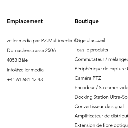
Emplacement
Boutique
Page d'accueil
zeller.media par PZ-Multimedia AG
Besoin d'aide? Veuillez
Tous le produits
Dornacherstrasse 250A
nous contacter pour
Commutateur / mélangeu
4053 Bâle
toute question par
Périphérique de capture
info@zeller.media
téléphone ou par
Caméra PTZ
+41 61 681 43 43
Encodeur / Streamer vid
courrier.
Docking Station Ultra-S
Convertisseur de signal
Amplificateur de distribu
Contacter
Extension de fibre optiq