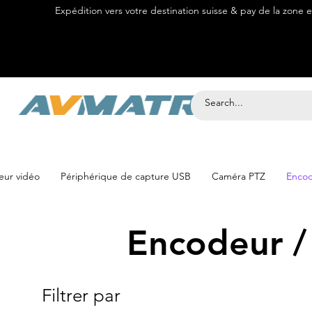
Expédition vers votre destination suisse & pay de la zone 
Bouti
ur vidéo
Périphérique de capture USB
Caméra PTZ
Encod
Encodeur /
Filtrer par