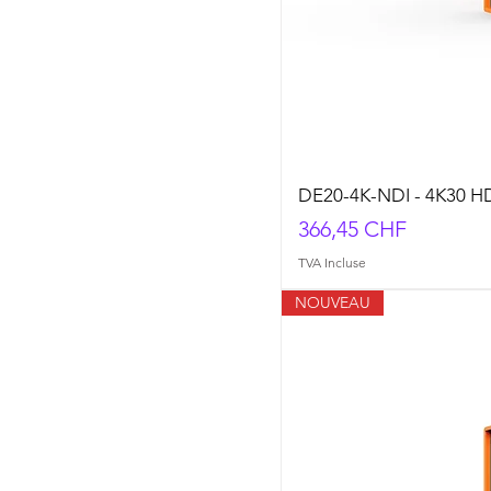
DE20-4K-NDI - 4K30 H
Prix
366,45 CHF
TVA Incluse
NOUVEAU