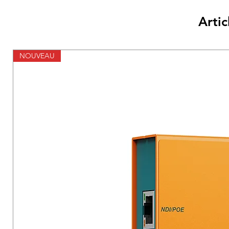
Artic
NOUVEAU