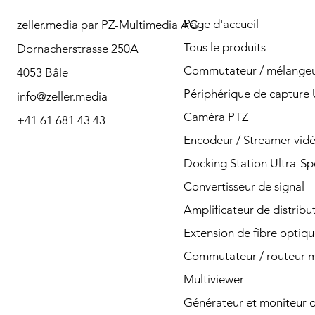
Page d'accueil
zeller.media par PZ-Multimedia AG
Besoin d'aide? Veuillez
Tous le produits
Dornacherstrasse 250A
nous contacter pour
Commutateur / mélangeu
4053 Bâle
toute question par
Périphérique de capture
info@zeller.media
téléphone ou par
Caméra PTZ
+41 61 681 43 43
Encodeur / Streamer vid
courrier.
Docking Station Ultra-S
Convertisseur de signal
Amplificateur de distribu
Contacter
Extension de fibre optiq
Commutateur / routeur ma
Multiviewer
Générateur et moniteur d